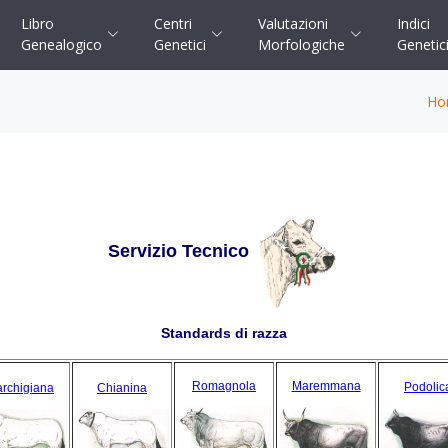
Libro
Centri
Valutazioni
Indici
Genealogico
Genetici
Morfologiche
Genetic
Ho